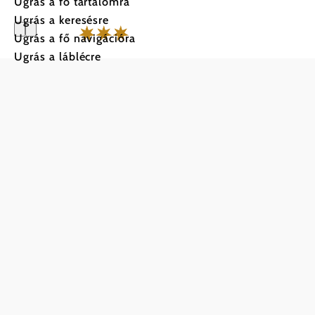
Ugrás a fő tartalomra
Ugrás a keresésre
Ugrás a fő navigációra
Ugrás a láblécre
Hotel Rest