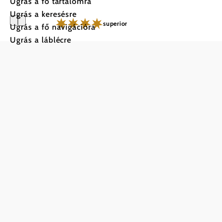
Ugrás a fő tartalomra
Ugrás a keresésre
Ugrás a fő navigációra
Ugrás a láblécre
Hotel & Sp