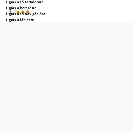
Ugrás a fő tartalomra
Ugrás a keresésre
Ugrás a fő navigációra
Ugrás a láblécre
Hotel Turmhof
Ajánlatkérés
Mentés a kedvencek közé
Üdvözöljük itthon
A családi kézben lévő négycsillagos szálloda Bécs
városától mindössze néhány percnyi autóútra található,
idilli tájba ágyazva. A méltóságteljes lakókomfort és a nagy
múltú alkalmazotti csapat udvarias kiszolgálása pihentető