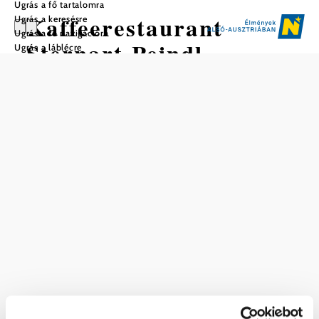
Ugrás a fő tartalomra
Kaffeerestaurant
Ugrás a keresésre
Ugrás a fő navigációra
Sternart-Peindl
Ugrás a láblécre
Mentés a kedvencek közé
Szolgáltatások
Parkoló
Ingyen elhozzuk a
legközelebbi
vasútállomásról
Nálunk ezt is megtalálja
Kaffeerestaurant Sternart-Peindl
Vendéglátás
Bővebben