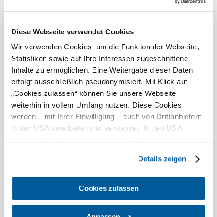
Kaffeerestaurant
Diese Webseite verwendet Cookies
Sternart-Peindl
Wir verwenden Cookies, um die Funktion der Webseite,
kérése
Statistiken sowie auf Ihre Interessen zugeschnittene
Inhalte zu ermöglichen. Eine Weitergabe dieser Daten
erfolgt ausschließlich pseudonymisiert. Mit Klick auf
„Cookies zulassen“ können Sie unsere Webseite
Bővebben
weiterhin in vollem Umfang nutzen. Diese Cookies
werden – mit Ihrer Einwilligung – auch von Drittanbietern
in den USA verarbeitet und verwendet. In den USA
A környék felfedezése
besteht derzeit kein angemessenes Datenschutzniveau,
und es ist nicht ausgeschlossen, dass staatliche
Kirándulóhelyek, szállodák, túrák és még sok más
Details zeigen
Sicherheitsbehörden entsprechende Anordnungen
Keresési
10 km
20 km
gegenüber den Drittanbietern (Google und Meta
sugár
Platforms, Inc.) treffen, um Zugriff auf Daten zu Kontroll-
Cookies zulassen
null
und Überwachungszwecken zu erhalten. Dagegen gibt es
keine wirksamen Rechtsbehelfe und
Anpassen