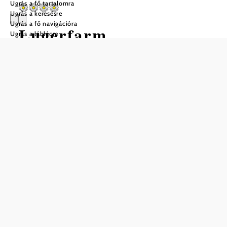
Ugrás a fő tartalomra
Ugrás a keresésre
Ugrás a fő navigációra
Lugerfarm
Ugrás a láblécre
Ajánlatkérés
Mentés a kedvencek közé
A Melk melletti Pöverdingben található Lugerfarm idilli,
erdőhöz közeli üdülőfarmként mutatkozik be - ideális a
természetkedvelők, túrázók és kerékpárosok számára. A
Schallaburg túraútvonal közvetlenül a ház mellett vezet el,
így az érintetlen természeti környezetben különösen
könnyű a tevékenység. Ugyanakkor a Wachau, a melki
apátság és a Schallaburg kastély központi elhelyezkedése