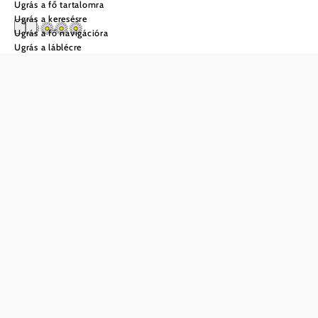
Ugrás a fő tartalomra
Ugrás a keresésre
Ugrás a fő navigációra
Ugrás a láblécre
Mostheuriger am
Hörlesberg - Familie
Resch
Ajánlatkérés
Mentés a kedvencek közé
Hangulatos farmunkon testközelből tapasztalhatja meg az
igazi vidéki életet. Tejtermelő teheneink minden nap friss