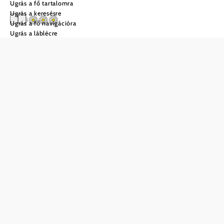
Ugrás a fő tartalomra
Ugrás a keresésre
Ugrás a fő navigációra
Ugrás a láblécre
Weinbauernhof Vier
Jahreszeiten
Mentés a kedvencek közé
Laa fürdőváros, Poysdorf borváros és Mistelbach járási
székhely közepén, ahol a Laa menti síkság kezdődik, ott
emelkedik a Staatzer Berg. A mészkőszikla lábánál fekszik
a vendégszobákkal rendelkező borászatunk. Csendes,
központi helyen pihenhetnek vendégeink tágas, erkélyes
szobáinkban. Öt perc sétára van a Felsenbühne, ahol
nyáron musicaleket adnak elő. A hegyen lehet piknikezni,
vagy falatozni a hagyományos borozóban, amelyet évente