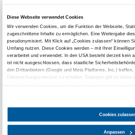
Bővebben
Diese Webseite verwendet Cookies
A környék felfedezése
Wir verwenden Cookies, um die Funktion der Webseite, Statis
zugeschnittene Inhalte zu ermöglichen. Eine Weitergabe dies
Kirándulóhelyek, szállodák, túrák és még sok más
pseudonymisiert. Mit Klick auf „Cookies zulassen“ können Si
Keresési
Umfang nutzen. Diese Cookies werden – mit Ihrer Einwilligun
10 km
20 km
sugár
verarbeitet und verwendet. In den USA besteht derzeit kei
ist nicht ausgeschlossen, dass staatliche Sicherheitsbehö
den Drittanbietern (Google und Meta Platforms, Inc.) treffen,
Überwachungszwecken zu erhalten. Dagegen gibt es keine 
Rechtsschutzmöglichkeiten. Zudem werden von den USA kein
personenbezogener Daten gewährt. Wir geben nur Ihre IP-Ad
Utazással kapcsolatos információk
eindeutige Zuordnung möglich ist) sowie technische Informati
Kérdése van? Szívesen segítünk.
Endgerät und Bildschirmauflösung an Google bzw. an. Meta w
+43 2742 90009000
möglichen späteren Deaktivierung finden Sie in unserer
Date
Cookies zulasse
info@noe.co.at
Anpassen
Prospektusrendelés
Feliratkozás a hírlevelünkre