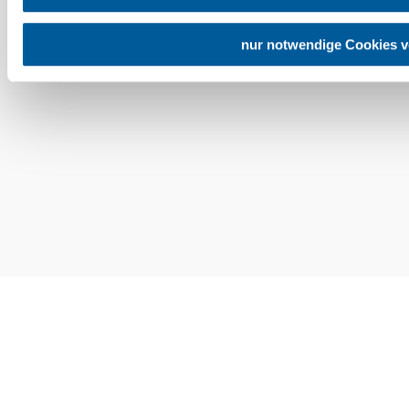
nur notwendige Cookies 
Impresszum
Adatvédelem
Jogi nyilatkozat
Akadálymentességi nyilatkozat
Copyright © Niederösterreich-Werbung GmbH – Offizielles Tourismus- und
Kulturportal des Landes Niederösterreich