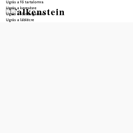
Ugrás a fő tartalomra
Falkenstein
Ugrás a keresésre
Ugrás a fő navigációra
Ugrás a láblécre
Nyitvatartás
Hétfő
08:00 – 12:00
Kedd
Zárva
Szerda
08:00 – 12:00
Csütörtök
Zárva
Péntek
08:00 – 12:00
Szombat
Zárva
Vasárnap
Zárva
Mentés a kedvencek közé