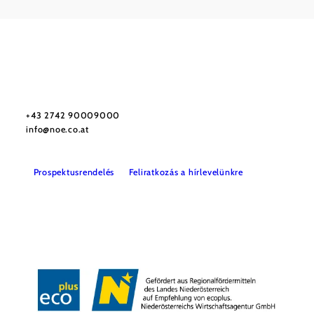
Utazással kapcsolatos információk
Kérdése van? Szívesen segítünk.
+43 2742 90009000
info@noe.co.at
Prospektusrendelés
Feliratkozás a hírlevelünkre
Impresszum
Adatvédelem
Jogi nyilatkozat
Akadálymentességi nyilatkozat