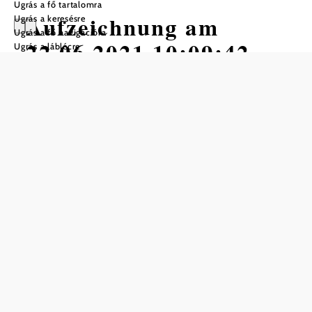
Ugrás a fő tartalomra
Aufzeichnung am
Ugrás a keresésre
Ugrás a fő navigációra
22.06.2021 10:09:42
Ugrás a láblécre
Gyalogtúra Kiindulópont:
Távolság: 14,68 km
Időtartam: 4:44 óra
Szintemelkedés: 454 m
Szintcsökkenés: 441 m
Mentés a kedvencek közé
Flatzer kör