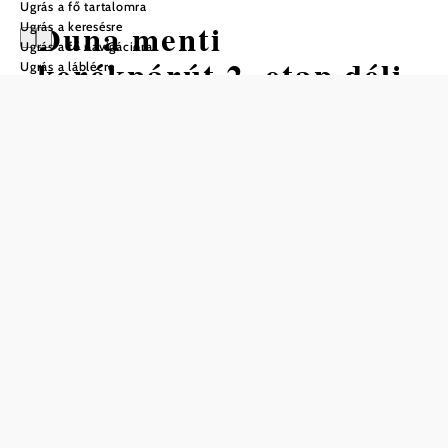
Ugrás a fő tartalomra
Duna menti
Ugrás a keresésre
Ugrás a fő navigációra
kerékpárút 2. etap déli
Ugrás a láblécre
part: Schlögen - Linz
Kerékpártúra Kiindulópont: Schlögen
Nehézség: Könnyű
Távolság: 53,06 km
Időtartam: 4:00 óra
Szintemelkedés: 118 m
Szintcsökkenés: 150 m
Mentés a kedvencek közé