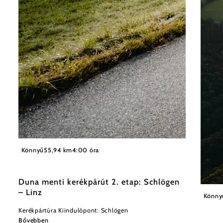
©
WGD Donau Oberösterreich Tourismus GmbH
Könnyű
55,94 km
4:00 óra
Duna menti kerékpárút 2. etap: Schlögen
– Linz
WGD Do
Könny
Kerékpártúra Kiindulópont: Schlögen
Bővebben