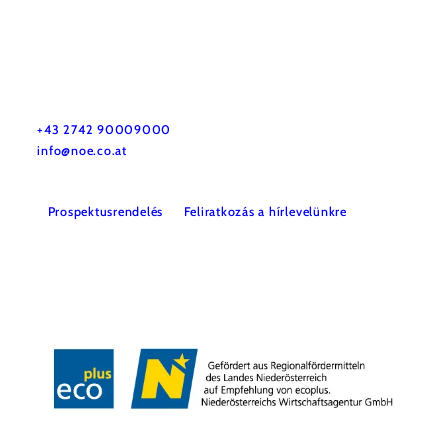
Utazással kapcsolatos információk
Kérdése van? Szívesen segítünk.
+43 2742 90009000
info@noe.co.at
Prospektusrendelés
Feliratkozás a hírlevelünkre
Impresszum
Adatvédelem
Jogi nyilatkozat
Akadálymentességi nyilatkozat