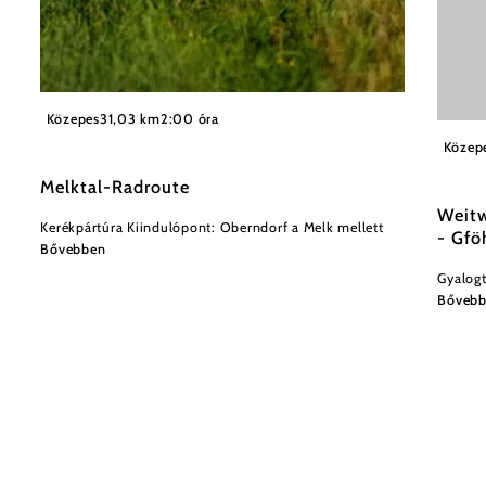
©
Mostviertel
Közepes
31,03 km
2:00 óra
Közep
Melktal-Radroute
Weit
Kerékpártúra Kiindulópont: Oberndorf a Melk mellett
- Gfö
Bővebben
Gyalogt
Bőveb