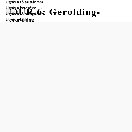
Ugrás a fő tartalomra
DUR 6: Gerolding-
Ugrás a keresésre
Ugrás a fő navigációra
Melk
Ugrás a láblécre
Gyalogtúra Kiindulópont: Gerolding
főtere
Nehézség: Közepes
Távolság: 12,19 km
Időtartam: 4:00 óra
Szintemelkedés: 222 m
Szintcsökkenés: 385 m
Mentés a kedvencek közé