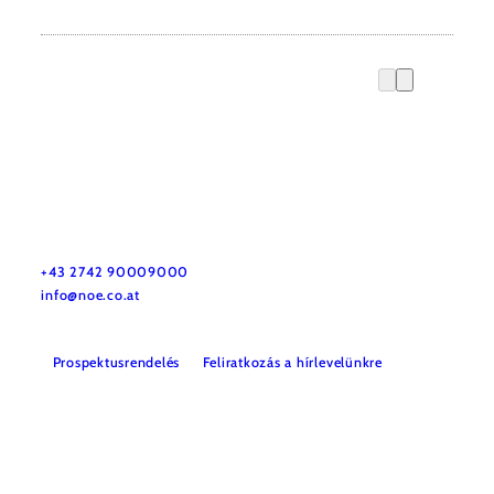
Utazással kapcsolatos információk
Kérdése van? Szívesen segítünk.
+43 2742 90009000
info@noe.co.at
Prospektusrendelés
Feliratkozás a hírlevelünkre
Impresszum
Adatvédelem
Jogi nyilatkozat
Akadálymentességi nyilatkozat