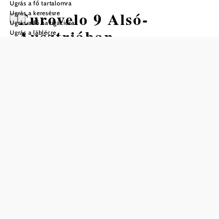
Ugrás a fő tartalomra
Eurovelo 9 Alsó-
Ugrás a keresésre
Ugrás a fő navigációra
Ausztriában
Ugrás a láblécre
Kerékpártúra Kiindulópont:
Távolság: 226,92 km
Időtartam: 15:19 óra
Szintemelkedés: 1258 m
Szintcsökkenés: 532 m
Mentés a kedvencek közé