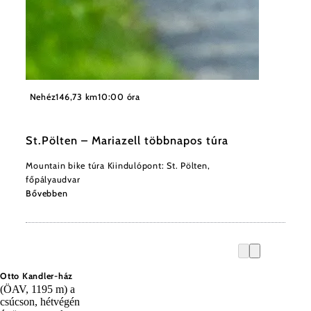
©
Wolfgang Wutzl
Nehéz
146,73 km
10:00 óra
St.Pölten – Mariazell többnapos túra
Mountain bike túra Kiindulópont: St. Pölten,
főpályaudvar
Bővebben
Otto Kandler-ház
(ÖAV, 1195 m) a
csúcson, hétvégén