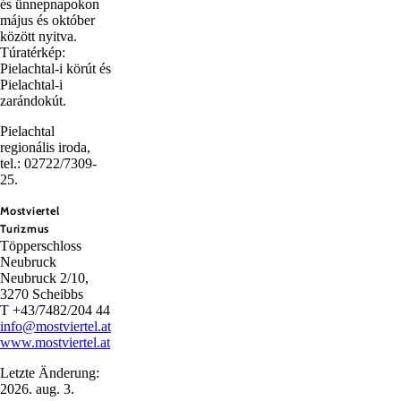
és ünnepnapokon
május és október
között nyitva.
Túratérkép:
Pielachtal-i körút és
Pielachtal-i
zarándokút.
Pielachtal
regionális iroda,
tel.: 02722/7309-
25.
Mostviertel
Turizmus
Töpperschloss
Neubruck
Neubruck 2/10,
3270 Scheibbs
T +43/7482/204 44
info@mostviertel.at
www.mostviertel.at
Letzte Änderung:
2026. aug. 3.