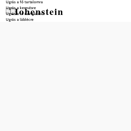
Ugrás a fő tartalomra
Hohenstein
Ugrás a keresésre
Ugrás a fő navigációra
Ugrás a láblécre
Gyalogtúra Kiindulópont: Soistal
túraparkoló (437 m), 4 km-re délre
Kirchberg/Pielachtól
Nehézség: Közepes
Távolság: 11,02 km
Időtartam: 5:30 óra
Szintemelkedés: 816 m
Szintcsökkenés: 816 m
Mentés a kedvencek közé