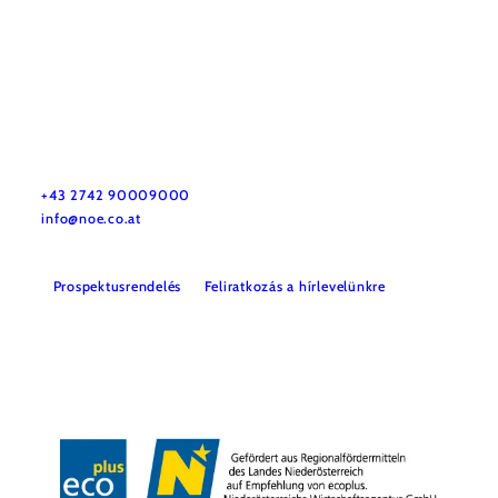
Utazással kapcsolatos információk
Kérdése van? Szívesen segítünk.
+43 2742 90009000
info@noe.co.at
Prospektusrendelés
Feliratkozás a hírlevelünkre
Impresszum
Adatvédelem
Jogi nyilatkozat
Akadálymentességi nyilatkozat