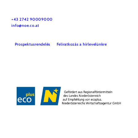
Utazással kapcsolatos információk
Kérdése van? Szívesen segítünk.
+43 2742 90009000
info@noe.co.at
Prospektusrendelés
Feliratkozás a hírlevelünkre
Impresszum
Adatvédelem
Jogi nyilatkozat
Akadálymentességi nyilatkozat
Copyright © Niederösterreich-Werbung GmbH – Offizielles Tourismus- und
Kulturportal des Landes Niederösterreich