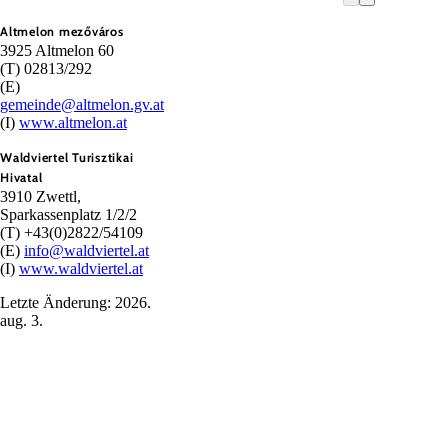
Altmelon mezőváros
3925 Altmelon 60
(T) 02813/292
(E)
gemeinde@altmelon.gv.at
(I)
www.altmelon.at
Waldviertel Turisztikai
Hivatal
3910 Zwettl,
Sparkassenplatz 1/2/2
(T) +43(0)2822/54109
(E)
info@waldviertel.at
(I)
www.waldviertel.at
Letzte Änderung: 2026.
aug. 3.