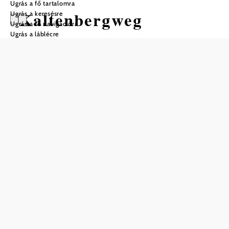
Ugrás a fő tartalomra
Kaltenbergweg
Ugrás a keresésre
Ugrás a fő navigációra
Ugrás a láblécre
Gyalogtúra Kiindulópont: Altmelon
panorámatábla
Nehézség: Könnyű
Távolság: 1,87 km
Időtartam: 1:00 ó
Szintemelkedés: 37 m
Szintcsökkenés: 37 m
Mentés a kedvencek közé