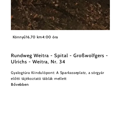
©
Stadtgemeinde Weitra
Könnyű
16,70 km
4:00 óra
Rundweg Weitra - Spital - Großwolfgers -
Ulrichs - Weitra, Nr. 34
Gyalogtúra Kiindulópont: A Sparkasseplatz, a sörgyár
előtti tájékoztató táblák mellett
Bővebben