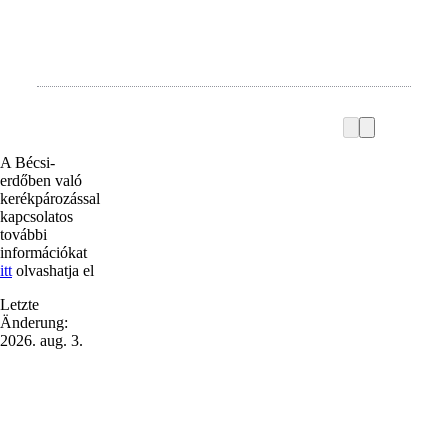
A Bécsi-
erdőben való
kerékpározással
kapcsolatos
további
információkat
itt
olvashatja el
Letzte
Änderung:
2026. aug. 3.