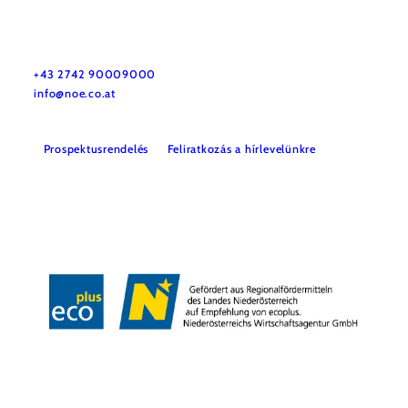
Utazással kapcsolatos információk
Kérdése van? Szívesen segítünk.
+43 2742 90009000
info@noe.co.at
Prospektusrendelés
Feliratkozás a hírlevelünkre
Impresszum
Adatvédelem
Jogi nyilatkozat
Akadálymentességi nyilatkozat
Copyright © Niederösterreich-Werbung GmbH – Offizielles Tourismus- und
Kulturportal des Landes Niederösterreich