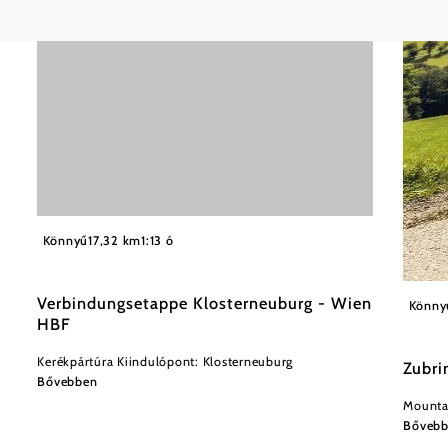
Könnyű
17,32 km
1:13 ó
Wiener
Verbindungsetappe Klosterneuburg - Wien
Könny
HBF
Kerékpártúra Kiindulópont: Klosterneuburg
Zubri
Bővebben
Mountai
Bőveb