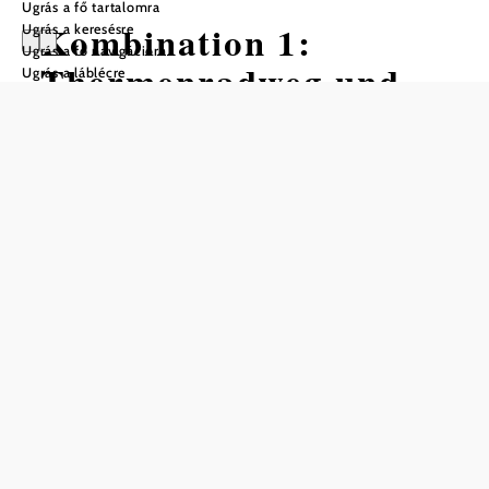
Ugrás a fő tartalomra
Kombination 1:
Ugrás a keresésre
Ugrás a fő navigációra
Thermenradweg und
Ugrás a láblécre
Triestingauradweg
Kerékpártúra Kiindulópont:
Vösendorf
Távolság: 64,75 km
Időtartam: 4:20 óra
Szintemelkedés: 105 m
Szintcsökkenés: 105 m
Mentés a kedvencek közé