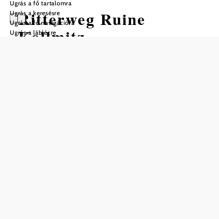
Ugrás a fő tartalomra
Ritterweg Ruine
Ugrás a keresésre
Ugrás a fő navigációra
Kollmitz
Ugrás a láblécre
Gyalogtúra Kiindulópont: Raabs /
Thaya – Főtér
Nehézség: Könnyű
Távolság: 11,60 km
Időtartam: 3:30 óra
Szintemelkedés: 301 m
Szintcsökkenés: 301 m
Mentés a kedvencek közé