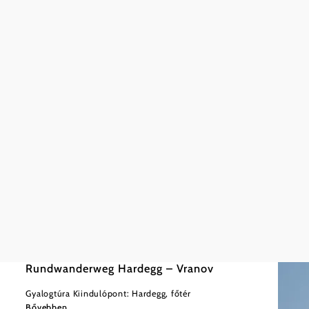
©
Nationalpark Thayatal / Petr Lazarek
Nehéz
22,48 km
7:00 óra
Rundwanderweg Hardegg – Vranov
Gyalogtúra Kiindulópont: Hardegg, főtér
Bővebben