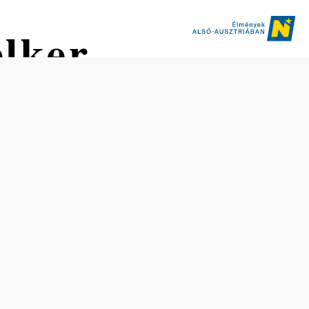
lker
Távolság: 91,55 km
Időtartam: 30:00 óra
Szintemelkedés: 2588 m