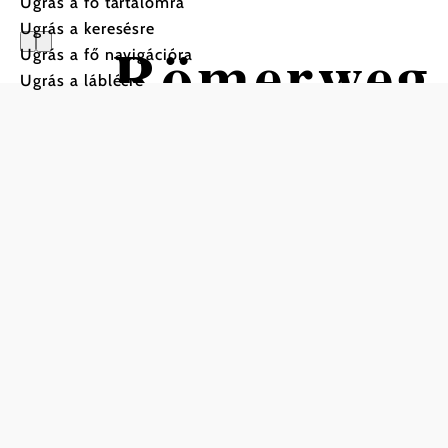
Ugrás a fő tartalomra
Ugrás a keresésre
Römerweg 
Ugrás a fő navigációra
Ugrás a láblécre
Alpenvorl
Gyalogtúra Kiindulópont: 