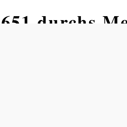
651 durchs Me
and
Schallaburg