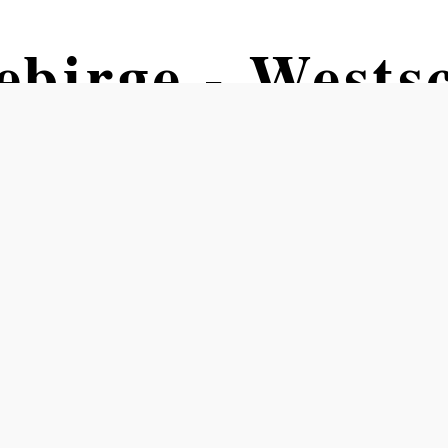
birge - Westsc
leife - Ostschl