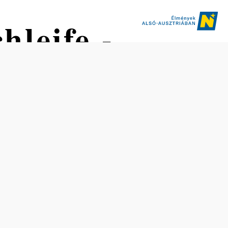
hleife -
eife &
Nehézség: Közepes