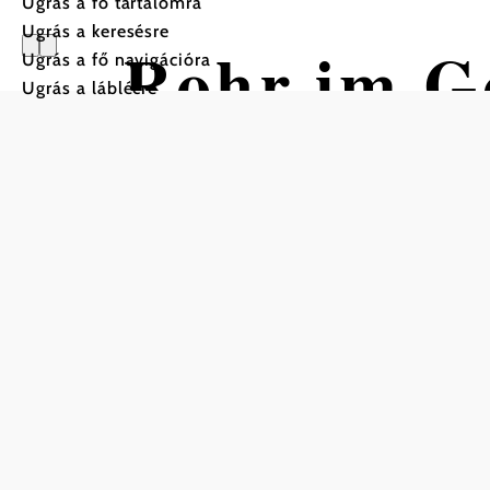
Ugrás a fő tartalomra
Ugrás a keresésre
Rohr im Ge
Ugrás a fő navigációra
Ugrás a láblécre
Furtnersch
retour
Túra Kiindulópont: