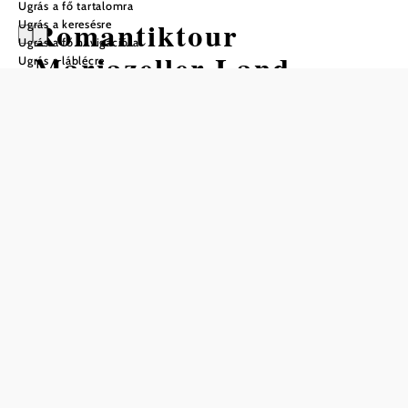
Ugrás a fő tartalomra
Romantiktour
Ugrás a keresésre
Ugrás a fő navigációra
Mariazeller Land
Ugrás a láblécre
Mountain bike túra Kiindulópont:
Mitterbach, falu főtere
Nehézség: Nehéz
Távolság: 47,15 km
Időtartam: 3:30 óra
Szintemelkedés: 1012 m
Szintcsökkenés: 1012 m
Mentés a kedvencek közé