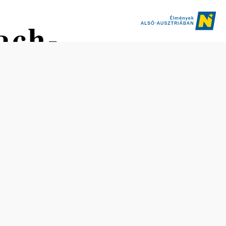
ach-
gálló
Nehézség: Közepes
Távolság: 13,50 km
Időtartam: 3:00 óra