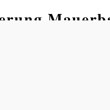
erung Mauerb
 Mauerbach Általános Iskola buszme