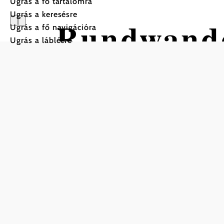
Ugrás a fő tartalomra
Ugrás a keresésre
Rundwand
Ugrás a fő navigációra
Ugrás a láblécre
Tulbing
Gyalogtúra Kiindulópont: