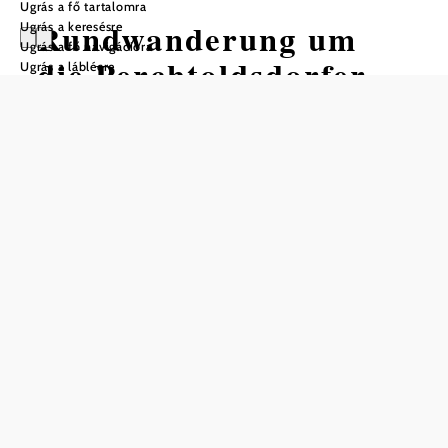
Ugrás a fő tartalomra
Rundwanderung um
Ugrás a keresésre
Ugrás a fő navigációra
die Perchtoldsdorfer
Ugrás a láblécre
Heide
Gyalogtúra Kiindulópont:
Perchtoldsdorfer Heide parkoló
Nehézség: Közepes
Távolság: 12,00 km
Időtartam: 4:30 óra
Szintemelkedés: 499 m
Szintcsökkenés: 499 m
Mentés a kedvencek közé