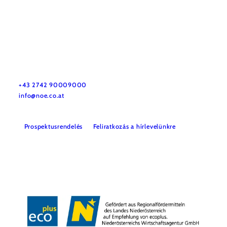
Utazással kapcsolatos információk
Kérdése van? Szívesen segítünk.
+43 2742 90009000
info@noe.co.at
Prospektusrendelés
Feliratkozás a hírlevelünkre
Impresszum
Adatvédelem
Jogi nyilatkozat
Akadálymentességi nyilatkozat