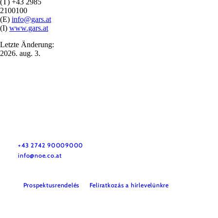
(T) +43 2985
2100100
(E)
info@gars.at
(I)
www.gars.at
Letzte Änderung:
2026. aug. 3.
Utazással kapcsolatos információk
Kérdése van? Szívesen segítünk.
+43 2742 90009000
info@noe.co.at
Prospektusrendelés
Feliratkozás a hírlevelünkre
Impresszum
Adatvédelem
Jogi nyilatkozat