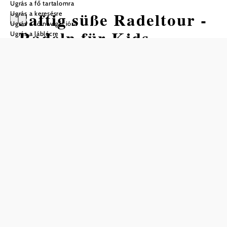
Ugrás a fő tartalomra
Saftig süße Radeltour -
Ugrás a keresésre
Ugrás a fő navigációra
Radeln für Kids
Ugrás a láblécre
Kerékpártúra Kiindulópont: Gars am
Kamp
Nehézség: Könnyű
Távolság: 20,48 km
Időtartam: 2:00 óra
Szintemelkedés: 72 m
Szintcsökkenés: 89 m
Mentés a kedvencek közé