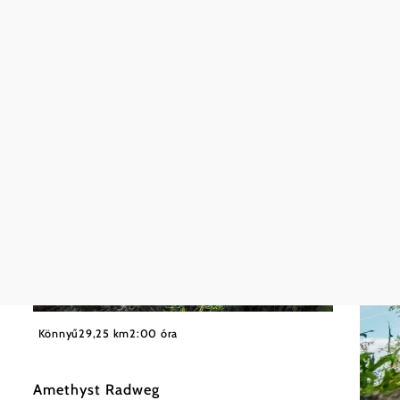
©
Martin Sommer
Könnyű
29,25 km
2:00 óra
Amethyst Radweg