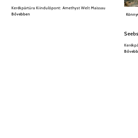
Kerékpártúra Kiindulópont: Amethyst Welt Maissau
Matthi
Bővebben
Könny
Seeb
Kerékpá
Bőveb