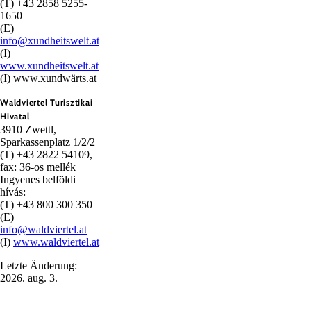
(T) +43 2858 5255-
1650
(E)
info@xundheitswelt.at
(I)
www.xundheitswelt.at
(I) www.xundwärts.at
Waldviertel Turisztikai
Hivatal
3910 Zwettl,
Sparkassenplatz 1/2/2
(T) +43 2822 54109,
fax: 36-os mellék
Ingyenes belföldi
hívás:
(T) +43 800 300 350
(E)
info@waldviertel.at
(I)
www.waldviertel.at
Letzte Änderung:
2026. aug. 3.