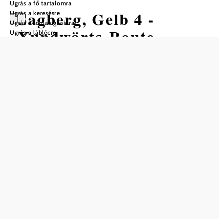
Ugrás a fő tartalomra
Sagberg, Gelb 4 -
Ugrás a keresésre
Ugrás a fő navigációra
Xundwärts-Route
Ugrás a láblécre
Moorbad Harbach
Túra Kiindulópont: Xundwärts-
Központ, Moorbad Harbach
Nehézség: Közepes
Távolság: 6,59 km
Időtartam: 1:05 ó
Szintemelkedés: 159 m
Szintcsökkenés: 162 m
Mentés a kedvencek közé