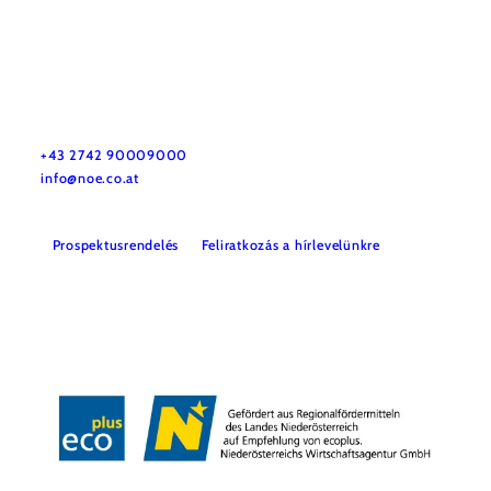
Utazással kapcsolatos információk
Kérdése van? Szívesen segítünk.
+43 2742 90009000
info@noe.co.at
Prospektusrendelés
Feliratkozás a hírlevelünkre
Impresszum
Adatvédelem
Jogi nyilatkozat
Akadálymentességi nyilatkozat