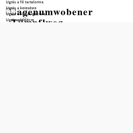
Ugrás a fő tartalomra
Sagenumwobener
Ugrás a keresésre
Ugrás a fő navigációra
Tümpflweg
Ugrás a láblécre
Gyalogtúra Kiindulópont: A templom
alatt, Rohr im Gebirge központjában
Nehézség: Könnyű
Távolság: 9,72 km
Időtartam: 3:00 óra
Szintemelkedés: 262 m
Szintcsökkenés: 262 m
Mentés a kedvencek közé