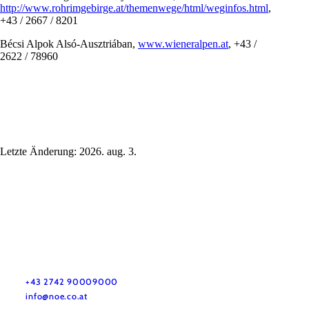
http://www.rohrimgebirge.at/themenwege/html/weginfos.html
,
+43 / 2667 / 8201
Bécsi Alpok Alsó-Ausztriában,
www.wieneralpen.at
, +43 /
2622 / 78960
Letzte Änderung: 2026. aug. 3.
Utazással kapcsolatos információk
Kérdése van? Szívesen segítünk.
+43 2742 90009000
info@noe.co.at