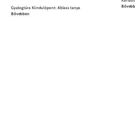
Kartau
Bőveb
Gyalogtúra Kiindulópont: Ablass tanya
Bővebben