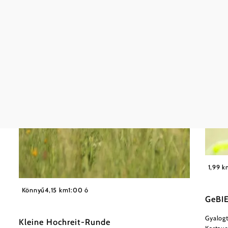
1,99 
©
(C) Heidi Zettel
Könnyű
4,15 km
1:00 ó
GeBIE
Gyalogt
Kleine Hochreit-Runde