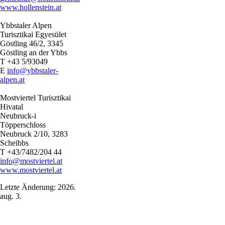
www.hollenstein.at
Ybbstaler Alpen
Turisztikai Egyesület
Göstling 46/2, 3345
Göstling an der Ybbs
T +43 5/93049
E
info@ybbstaler-
alpen.at
Mostviertel Turisztikai
Hivatal
Neubruck-i
Töpperschloss
Neubruck 2/10, 3283
Scheibbs
T +43/7482/204 44
info@mostviertel.at
www.mostviertel.at
Letzte Änderung: 2026.
aug. 3.