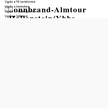
Ugrás a fő tartalomra
Sonnbrand-Almtour
Ugrás a keresésre
Ugrás a fő navigációra
Hollenstein/Ybbs
Ugrás a láblécre
Mountain bike túra Kiindulópont:
Hollenstein, központ
Nehézség: Nehéz
Távolság: 37,84 km
Időtartam: 3:00 óra
Szintemelkedés: 1127 m
Szintcsökkenés: 1128 m
Mentés a kedvencek közé