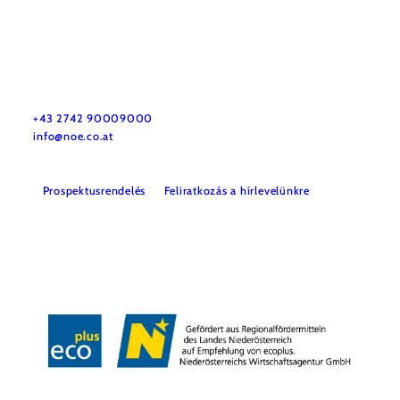
Utazással kapcsolatos információk
Kérdése van? Szívesen segítünk.
+43 2742 90009000
info@noe.co.at
Prospektusrendelés
Feliratkozás a hírlevelünkre
Impresszum
Adatvédelem
Jogi nyilatkozat
Akadálymentességi nyilatkozat