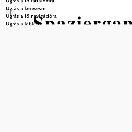
Ugrás a fő tartalomra
Ugrás a keresésre
Spazierga
Ugrás a fő navigációra
Ugrás a láblécre
Bad Schön
Gyalogtúra Kiindulópont: