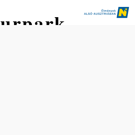
Kurpark
Nehézség: Könnyű
Távolság: 1,18 km
Mentés a kedvencek közé