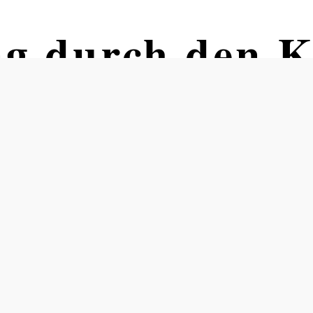
ng durch den 
au
 Sconarium