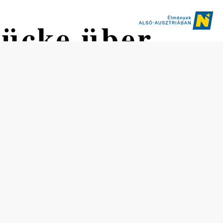
rücke über
Nehézség: Könnyű
©
Gemeinde St. Georgen am Reith
Távolság: 6,72 km
Időtartam: 1:30 ó