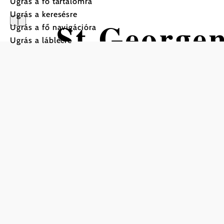
Ugrás a fő tartalomra
Ugrás a keresésre
St.Georgen
Ugrás a fő navigációra
Ugrás a láblécre
Radweg
Gyalogtúra Kiindulópont: