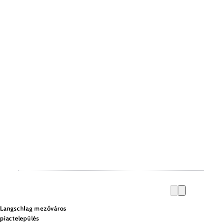
Langschlag mezőváros
piactelepülés