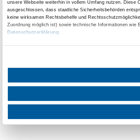
unsere Webseite weiterhin in vollem Umfang nutzen. Diese Co
Utazással kapcsolatos információk
ausgeschlossen, dass staatliche Sicherheitsbehörden entspr
Kérdése van? Szívesen segítünk.
keine wirksamen Rechtsbehelfe und Rechtsschutzmöglichkei
+43 2742 90009000
Zuordnung möglich ist) sowie technische Informationen wie B
info@noe.co.at
Datenschutzerklärung
.
Prospektusrendelés
Feliratkozás a hírlevelünkre
Impresszum
Adatvédelem
Jogi nyilatkozat
Akadálymentességi nyilatkozat
Copyright © Niederösterreich-Werbung GmbH – Offizielles Tourismus- und
Kulturportal des Landes Niederösterreich