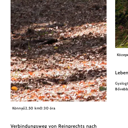
Közep
Leben
Gyalog
Bőveb
©
Sabine Preißl
Könnyű
2,50 km
0:30 óra
Verbindungsweg von Reinprechts nach