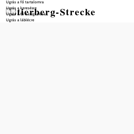
Ugrás a fő tartalomra
Stierberg-Strecke
Ugrás a keresésre
Ugrás a fő navigációra
Ugrás a láblécre
Mountain bike túra Kiindulópont:
Langschlag, Waldviertlerhof
Nehézség: Nehéz
Távolság: 44,36 km
Időtartam: 4:40 óra
Szintemelkedés: 747 m
Szintcsökkenés: 747 m
Mentés a kedvencek közé