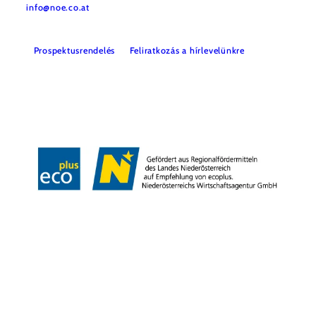
info@noe.co.at
Prospektusrendelés
Feliratkozás a hírlevelünkre
Impresszum
Adatvédelem
Jogi nyilatkozat
Akadálymentességi nyilatkozat
Copyright © Niederösterreich-Werbung GmbH – Offizielles Tourismus- und
Kulturportal des Landes Niederösterreich