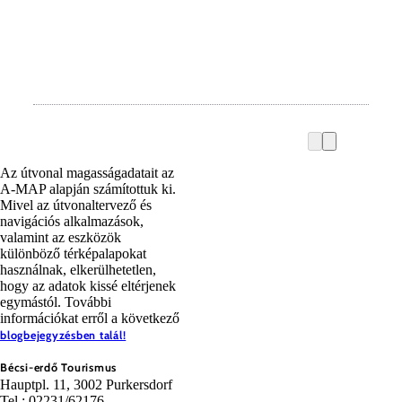
Az útvonal magasságadatait az
A-MAP alapján számítottuk ki.
Mivel az útvonaltervező és
navigációs alkalmazások,
valamint az eszközök
különböző térképalapokat
használnak, elkerülhetetlen,
hogy az adatok kissé eltérjenek
egymástól. További
információkat erről a következő
blogbejegyzésben talál!
Bécsi-erdő Tourismus
Hauptpl. 11, 3002 Purkersdorf
Tel.: 02231/62176