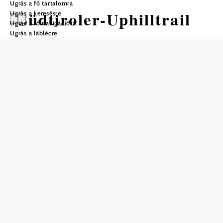
Ugrás a fő tartalomra
Südtiroler-Uphilltrail
Ugrás a keresésre
Ugrás a fő navigációra
Ugrás a láblécre
Mountain bike túra Kiindulópont:
Weidlingbach főutca
Nehézség: Közepes
Távolság: 2,77 km
Időtartam: 0:45 óra
Szintemelkedés: 281 m
Szintcsökkenés: 3 m
Mentés a kedvencek közé