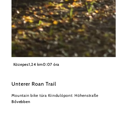
©
Wienerwald Tourismus / Wienerwald Trails
Közepes
1,24 km
0:07 óra
Unterer Roan Trail
Mountain bike túra Kiindulópont: Höhenstraße
Bővebben