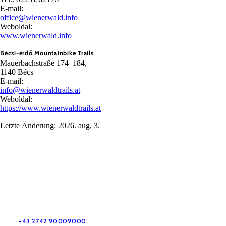
E-mail:
office@wienerwald.info
Weboldal:
www.wienerwald.info
Bécsi-erdő Mountainbike Trails
Mauerbachstraße 174–184,
1140 Bécs
E-mail:
info@wienerwaldtrails.at
Weboldal:
https://www.wienerwaldtrails.at
Letzte Änderung: 2026. aug. 3.
Utazással kapcsolatos információk
Kérdése van? Szívesen segítünk.
+43 2742 90009000