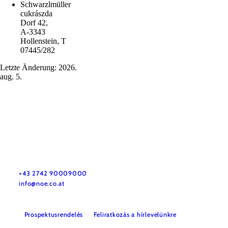
Schwarzlmüller
cukrászda
Dorf 42,
A-3343
Hollenstein, T
07445/282
Letzte Änderung: 2026.
aug. 5.
Utazással kapcsolatos információk
Kérdése van? Szívesen segítünk.
+43 2742 90009000
info@noe.co.at
Prospektusrendelés
Feliratkozás a hírlevelünkre