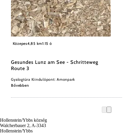
©
(C) Christian Paumann
Közepes
4,85 km
1:15 ó
Gesundes Lunz am See - Schritteweg
Route 3
Gyalogtúra Kiindulópont: Amonpark
Bővebben
Hollenstein/Ybbs község
Walcherbauer 2, A-3343
Hollenstein/Ybbs