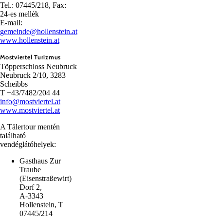
Tel.: 07445/218, Fax:
24-es mellék
E-mail:
gemeinde@hollenstein.at
www.hollenstein.at
Mostviertel Turizmus
Töpperschloss Neubruck
Neubruck 2/10, 3283
Scheibbs
T +43/7482/204 44
info@mostviertel.at
www.mostviertel.at
A Tälertour mentén
található
vendéglátóhelyek:
Gasthaus Zur
Traube
(Eisenstraßewirt)
Dorf 2,
A-3343
Hollenstein, T
07445/214