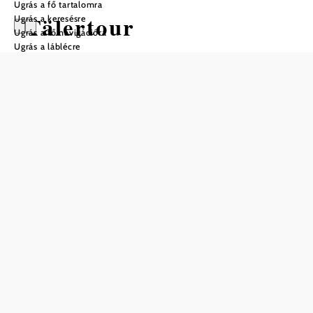
Ugrás a fő tartalomra
Tälertour
Ugrás a keresésre
Ugrás a fő navigációra
Ugrás a láblécre
Mountain bike túra Kiindulópont:
Hollenstein, Raikaplatz
Nehézség: Közepes
Távolság: 19,44 km
Időtartam: 1:30 ó
Szintemelkedés: 560 m
Szintcsökkenés: 560 m
Mentés a kedvencek közé