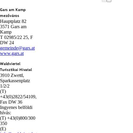
Gars am Kamp
mezőváros
Hauptplatz 82
3571 Gars am
Kamp
T 02985/22 25, F
DW 24
gemeinde@gars.at
www.gars.at
Waldviertel
Turisztikai Hivatal
3910 Zwettl,
Sparkassenplatz
1/2/2
(T)
+43(0)2822/54109,
Fax DW 36
Ingyenes belföldi
hívás:
(T) +43(0)800/300
350
(E)