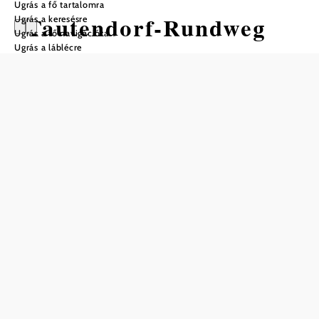
Ugrás a fő tartalomra
Tautendorf-Rundweg
Ugrás a keresésre
Ugrás a fő navigációra
Ugrás a láblécre
Gyalogtúra Kiindulópont: Gars
Információs Központ
Nehézség: Közepes
Távolság: 13,39 km
Időtartam: 4:00 óra
Szintemelkedés: 333 m
Szintcsökkenés: 326 m
Mentés a kedvencek közé
null
Szükséges
Magassági
erőnlét:
3/6
profil
elrejtése
Nehézség:
Közepes
Élmény:
5/6
Távolság: