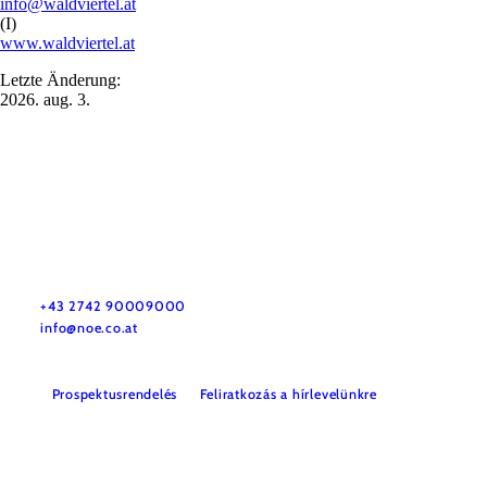
info@waldviertel.at
(I)
www.waldviertel.at
Letzte Änderung:
2026. aug. 3.
Utazással kapcsolatos információk
Kérdése van? Szívesen segítünk.
+43 2742 90009000
info@noe.co.at
Prospektusrendelés
Feliratkozás a hírlevelünkre
Impresszum
Adatvédelem
Jogi nyilatkozat
Akadálymentességi nyilatkozat