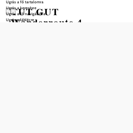
Ugrás a fő tartalomra
TUT GUT
Ugrás a keresésre
Ugrás a fő navigációra
Wanderroute 4
Ugrás a láblécre
Waidhofen/Ybbs
Gyalogtúra Kiindulópont:
Schillerpark, Waidhofen
Nehézség: Könnyű
Távolság: 4,56 km
Időtartam: 1:15 ó
Szintemelkedés: 166 m
Szintcsökkenés: 167 m
Mentés a kedvencek közé