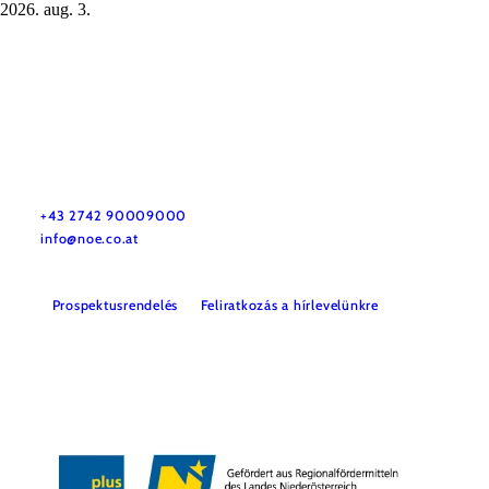
2026. aug. 3.
Utazással kapcsolatos információk
Kérdése van? Szívesen segítünk.
+43 2742 90009000
info@noe.co.at
Prospektusrendelés
Feliratkozás a hírlevelünkre
Impresszum
Adatvédelem
Jogi nyilatkozat
Akadálymentességi nyilatkozat