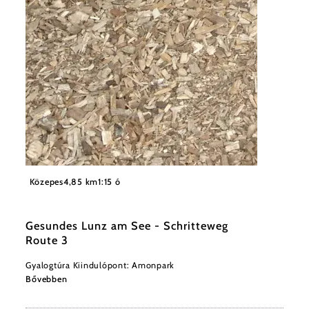
©
(C) Christian Paumann
Közepes
4,85 km
1:15 ó
Gesundes Lunz am See - Schritteweg
Route 3
Gyalogtúra Kiindulópont: Amonpark
Bővebben