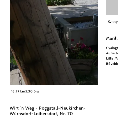
Könny
Maril
Gyalogt
Aufreit
Lillis 
Bőveb
©
Gottfried Grossinger
18,77 km
5:30 óra
Wirt´n Weg - Pöggstall-Neukirchen-
Würnsdorf-Loibersdorf, Nr. 70