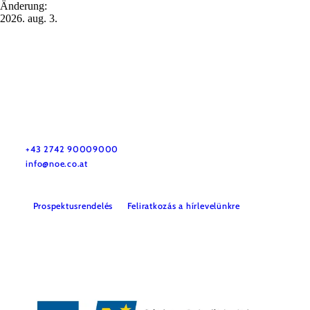
Änderung:
2026. aug. 3.
Utazással kapcsolatos információk
Kérdése van? Szívesen segítünk.
+43 2742 90009000
info@noe.co.at
Prospektusrendelés
Feliratkozás a hírlevelünkre
Impresszum
Adatvédelem
Jogi nyilatkozat
Akadálymentességi nyilatkozat