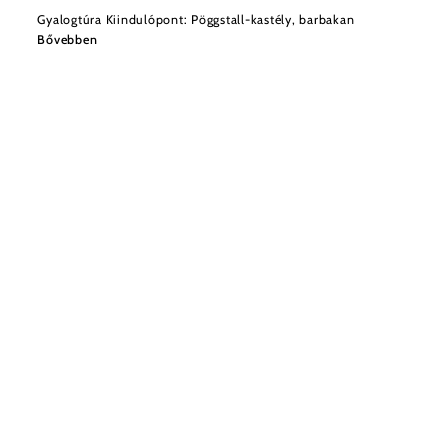
Gyalogtúra Kiindulópont: Pöggstall-kastély, barbakan
Bővebben