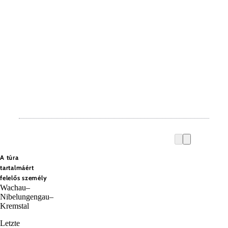
A túra
tartalmáért
felelős személy
Wachau–
Nibelungengau–
Kremstal
Letzte