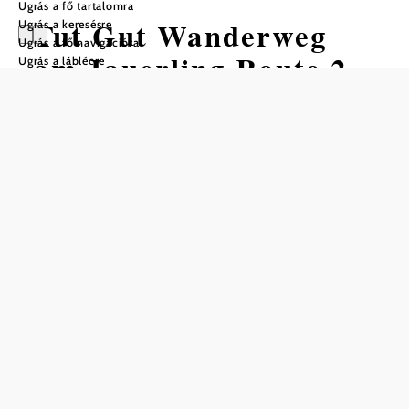
Ugrás a fő tartalomra
Tut Gut Wanderweg
Ugrás a keresésre
Ugrás a fő navigációra
am Jauerling Route 2
Ugrás a láblécre
Gyalogtúra Kiindulópont: Parkoló a
Hegyi állomásnál (Oberndorf am
Jauerling)
Nehézség: Könnyű
Távolság: 2,80 km
Időtartam: 0:45 óra
Szintemelkedés: 50 m
Szintcsökkenés: 50 m
Mentés a kedvencek közé