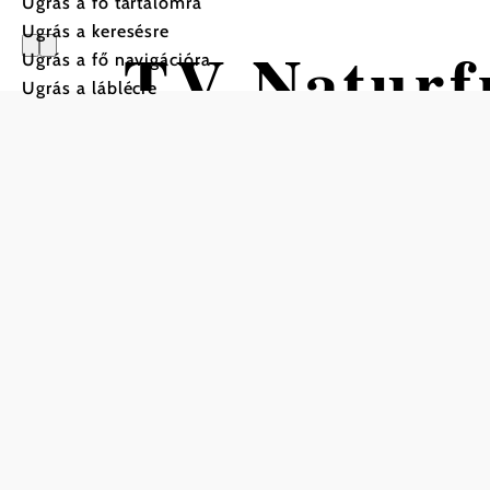
Ugrás a fő tartalomra
Ugrás a keresésre
TV Naturf
Ugrás a fő navigációra
Ugrás a láblécre
Gyalogtúra Kiindulópont: