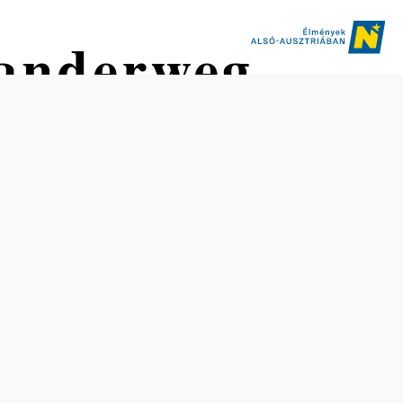
anderweg
ße kereszteződése
Nehézség: Könnyű
Távolság: 17,07 km
Időtartam: 6:00 óra
Szintemelkedés: 463 m
Szintcsökkenés: 458 m