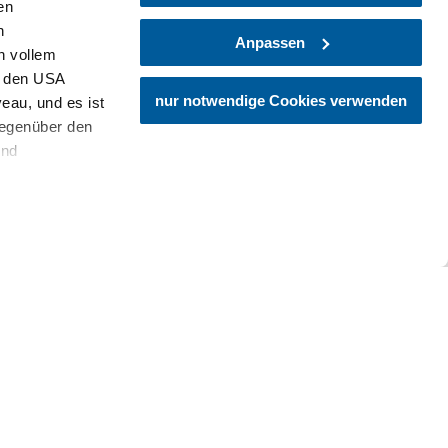
en
h
Anpassen
n vollem
n den USA
nur notwendige Cookies verwenden
eau, und es ist
gegenüber den
und
den Schutz
dass keine
ieter, Endgerät
einer möglichen
©
alter Laschober
Walter Lasc
Könnyű
10,74 km
3:00 óra
Közepes
5