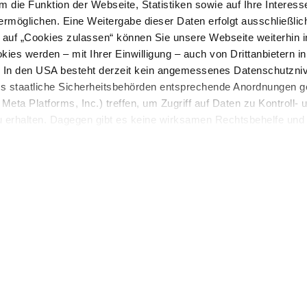
 die Funktion der Webseite, Statistiken sowie auf Ihre Interess
ermöglichen. Eine Weitergabe dieser Daten erfolgt ausschließlic
k auf „Cookies zulassen“ können Sie unsere Webseite weiterhin i
ies werden – mit Ihrer Einwilligung – auch von Drittanbietern i
. In den USA besteht derzeit kein angemessenes Datenschutzniv
ss staatliche Sicherheitsbehörden entsprechende Anordnungen 
Meta Platforms, Inc.) treffen, um Zugriff auf Daten zu Kontroll- 
rhalten. Dagegen gibt es keine wirksamen Rechtsbehelfe und
n. Zudem werden von den USA keine geeigneten Garantien für 
ewährt. Wir geben nur Ihre IP-Adresse (in gekürzter Form, so
ch ist) sowie technische Informationen wie Browser, Internetanb
n Google bzw. an. Meta weiter. Weitere Details zu Cookies und 
den Sie in unserer
Datenschutzerklärung
.
W