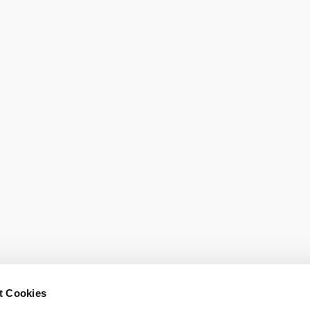
itt: Hollenthon
Ma, 07.08.2026
6 °
18 ° – 26
Felhős
Szélsebesség
2,6 km/h
t Cookies