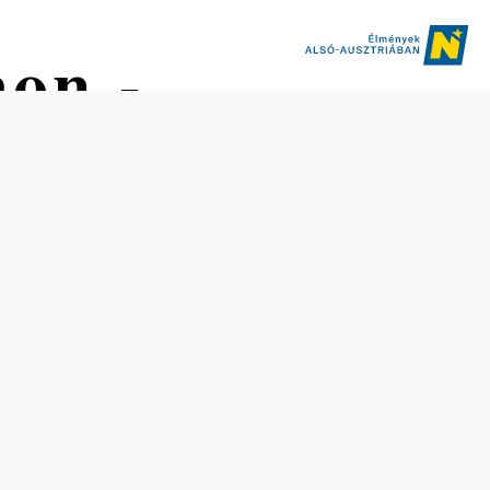
on -
Távolság: 7,92 km
Időtartam: 2:33 óra
Szintemelkedés: 86 m