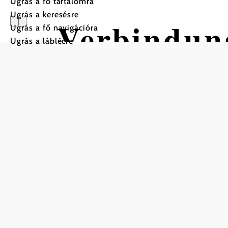
Ugrás a fő tartalomra
Ugrás a keresésre
Verbindun
Ugrás a fő navigációra
Ugrás a láblécre
Bromberg
Kerékpártúra Kiindulópont