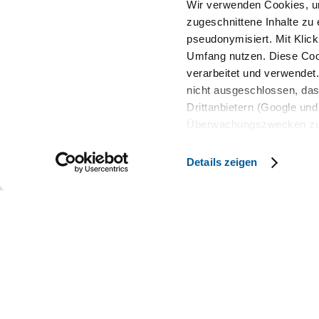
Wir verwenden Cookies, um
zugeschnittene Inhalte zu 
pseudonymisiert. Mit Klic
Umfang nutzen. Diese Cook
verarbeitet und verwendet
nicht ausgeschlossen, da
Drittanbietern (Google und 
Überwachungszwecken zu e
Rechtsschutzmöglichkeite
personenbezogener Daten g
Details zeigen
eindeutige Zuordnung mögli
und Bildschirmauflösung a
späteren Deaktivierung fin