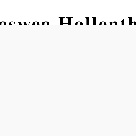
gsweg Hollenth
: Időjárási útvonal, Hollentho