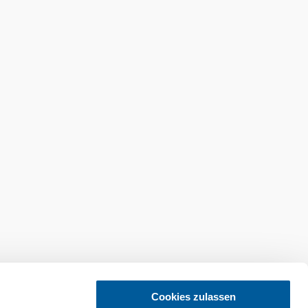
Holnap, 08.08.2026
 °
Enyhe eső
Szélsebesség
2,0 km/h
Cookies zulassen