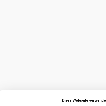
szilárd talpú
cipőt.
Gondoskodjon
eső- és
napvédelemről.
Vigyen magával
elegendő italt.
Aktuális időjárás 
22 ° – 2
További túrák a környéken
Diese Webseite verwende