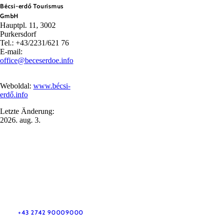
Bécsi-erdő Tourismus
GmbH
Hauptpl. 11, 3002
Purkersdorf
Tel.: +43/2231/621 76
E-mail:
office@beceserdoe.info
Weboldal:
www.bécsi-
erdő.info
Letzte Änderung:
2026. aug. 3.
Utazással kapcsolatos információk
Kérdése van? Szívesen segítünk.
+43 2742 90009000