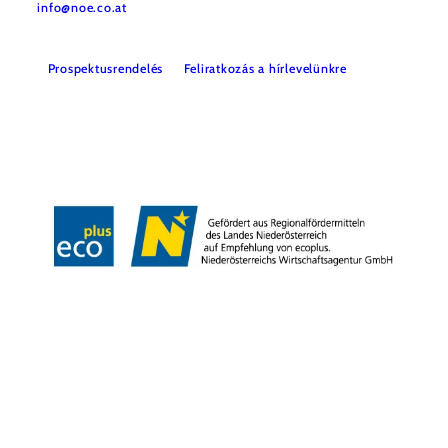
info@noe.co.at
Prospektusrendelés
Feliratkozás a hírlevelünkre
Impresszum
Adatvédelem
Jogi nyilatkozat
Akadálymentességi nyilatkozat
Copyright © Niederösterreich-Werbung GmbH – Offizielles Tourismus- und
Kulturportal des Landes Niederösterreich