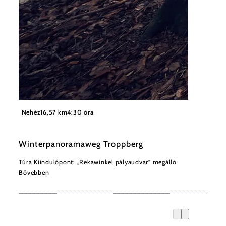
©
Wienerwald Tourismus GmbH / Andreas Hofer
Nehéz
16,57 km
4:30 óra
Winterpanoramaweg Troppberg
Túra Kiindulópont: „Rekawinkel pályaudvar” megálló
Bővebben