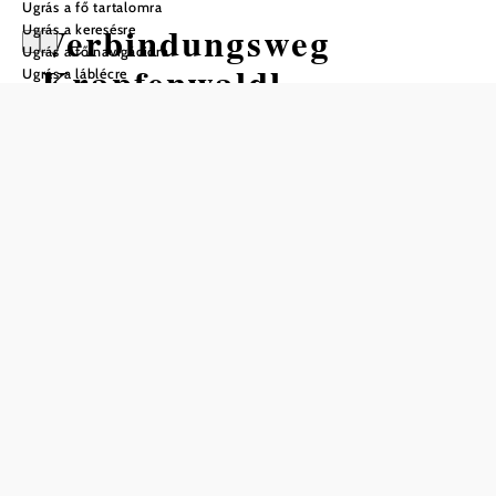
Ugrás a fő tartalomra
Verbindungsweg
Ugrás a keresésre
Ugrás a fő navigációra
Krapfenwaldl-
Ugrás a láblécre
Schönstatt
Mountain bike túra Kiindulópont:
Krapfenwaldl
Nehézség: Könnyű
Távolság: 1,64 km
Időtartam: 0:20 óra
Szintemelkedés: 105 m
Mentés a kedvencek közé