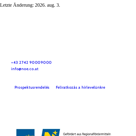
Letzte Änderung: 2026. aug. 3.
Utazással kapcsolatos információk
Kérdése van? Szívesen segítünk.
+43 2742 90009000
info@noe.co.at
Prospektusrendelés
Feliratkozás a hírlevelünkre
Impresszum
Adatvédelem
Jogi nyilatkozat
Akadálymentességi nyilatkozat