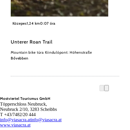
©
Wienerwald Tourismus / Wienerwald Trails
Közepes
1,24 km
0:07 óra
Unterer Roan Trail
Mountain bike túra Kiindulópont: Höhenstraße
Bővebben
Mostviertel Tourismus GmbH
Töpperschloss Neubruck,
Neubruck 2/10, 3283 Scheibbs
T +43/7482/20 444
info@viasacra.at
info@viasacra.at
www.viasacra.at