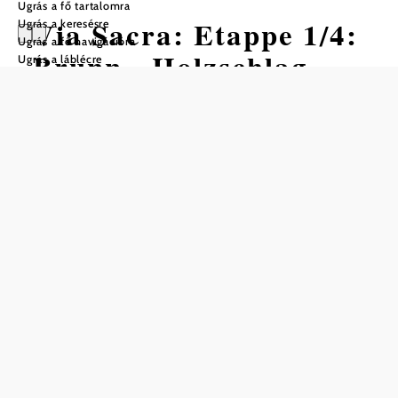
Ugrás a fő tartalomra
Via Sacra: Etappe 1/4:
Ugrás a keresésre
Ugrás a fő navigációra
Brunn - Holzschlag
Ugrás a láblécre
Gyalogtúra Kiindulópont: Brunn am
Gebirge
Nehézség: Nehéz
Távolság: 26,31 km
Időtartam: 9:30 óra
Szintemelkedés: 853 m
Szintcsökkenés: 480 m
Mentés a kedvencek közé