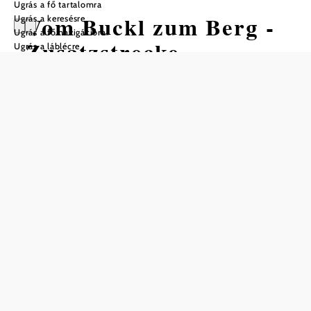
Ugrás a fő tartalomra
Vom Buckl zum Berg -
Ugrás a keresésre
Ugrás a fő navigációra
Zusatzstrecke
Ugrás a láblécre
Schwarzenbach
Kerékpártúra Kiindulópont:
Wiesmath
Nehézség: Könnyű
Távolság: 11,60 km
Időtartam: 0:40 óra
Szintemelkedés: 263 m
Szintcsökkenés: 306 m
Mentés a kedvencek közé