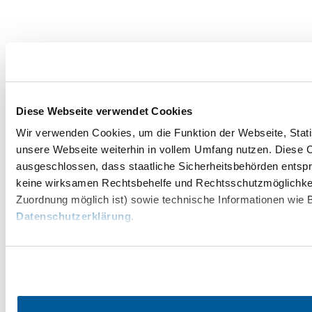
Utazással kapcsolatos információk
Kérdése van? Szívesen segítünk.
Diese Webseite verwendet Cookies
+43 2742 90009000
info@noe.co.at
Wir verwenden Cookies, um die Funktion der Webseite, Statis
unsere Webseite weiterhin in vollem Umfang nutzen. Diese Co
ausgeschlossen, dass staatliche Sicherheitsbehörden entspr
Prospektusrendelés
Feliratkozás a hírlevelünkre
keine wirksamen Rechtsbehelfe und Rechtsschutzmöglichkei
Zuordnung möglich ist) sowie technische Informationen wie B
Impresszum
Adatvédelem
Jogi nyilatkozat
Datenschutzerklärung
.
Akadálymentességi nyilatkozat