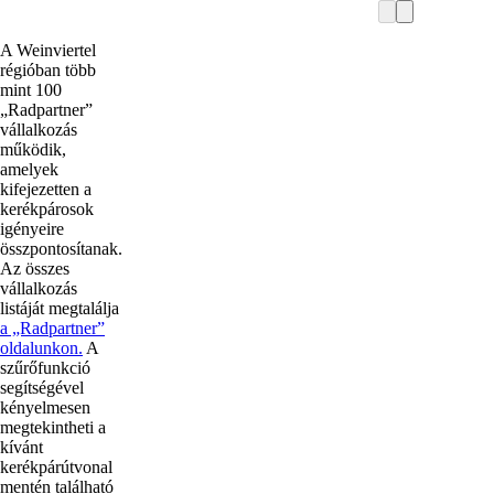
A Weinviertel
régióban több
mint 100
„Radpartner”
vállalkozás
működik,
amelyek
kifejezetten a
kerékpárosok
igényeire
összpontosítanak.
Az összes
vállalkozás
listáját megtalálja
a „Radpartner”
oldalunkon.
A
szűrőfunkció
segítségével
kényelmesen
megtekintheti a
kívánt
kerékpárútvonal
mentén található