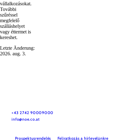
vállalkozásokat.
További
szűréssel
megfelelő
szálláshelyet
vagy éttermet is
kereshet.
Letzte Änderung:
2026. aug. 3.
Utazással kapcsolatos információk
Kérdése van? Szívesen segítünk.
+43 2742 90009000
info@noe.co.at
Prospektusrendelés
Feliratkozás a hírlevelünkre