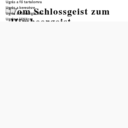
Ugrás a fő tartalomra
Vom Schlossgeist zum
Ugrás a keresésre
Ugrás a fő navigációra
Himbeergeist
Ugrás a láblécre
Kerékpártúra Kiindulópont: Laa an
der Thaya / Termálszálloda
Nehézség: Közepes
Távolság: 40,27 km
Szintemelkedés: 238 m
Szintcsökkenés: 239 m
Mentés a kedvencek közé