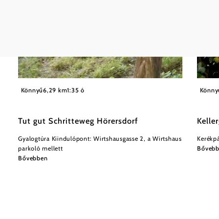
©
Karl Stubenvoll
Robert
Könnyű
6,29 km
1:35 ó
Könny
Tut gut Schritteweg Hörersdorf
Kelle
Gyalogtúra Kiindulópont: Wirtshausgasse 2, a Wirtshaus
Kerékpá
parkoló mellett
Bőveb
Bővebben