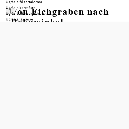
Ugrás a fő tartalomra
Von Eichgraben nach
Ugrás a keresésre
Ugrás a fő navigációra
Rekawinkel
Ugrás a láblécre
Gyalogtúra Kiindulópont:
Eichgraben/Altlengbach vasútállomás
megálló
Nehézség: Közepes
Távolság: 7,70 km
Időtartam: 2:10 óra
Szintemelkedés: 229 m
Szintcsökkenés: 183 m
Mentés a kedvencek közé