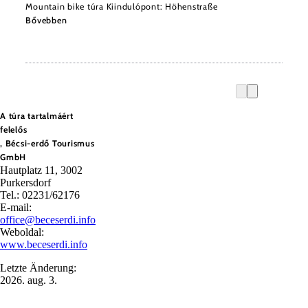
Mountain bike túra Kiindulópont: Höhenstraße
Bővebben
A túra tartalmáért
felelős
, Bécsi-erdő Tourismus
GmbH
Hautplatz 11, 3002
Purkersdorf
Tel.: 02231/62176
E-mail:
office@beceserdi.info
Weboldal:
www.beceserdi.info
Letzte Änderung:
2026. aug. 3.