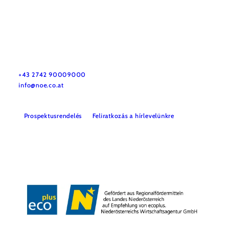
Utazással kapcsolatos információk
Kérdése van? Szívesen segítünk.
+43 2742 90009000
info@noe.co.at
Prospektusrendelés
Feliratkozás a hírlevelünkre
Impresszum
Adatvédelem
Jogi nyilatkozat
Akadálymentességi nyilatkozat