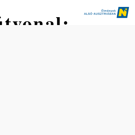
útvonal:
központban
Nehézség: Közepes
Távolság: 10,03 km
Időtartam: 3:00 óra