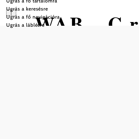
Ugrás a fő tartalomra
Ugrás a keresésre
WAB – C re
Ugrás a fő navigációra
Ugrás a láblécre
Krumbach 
Gyalogtúra Kiindulópont: