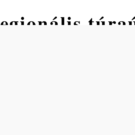
gionális túra
- Kirchschlag
 Krumbach községháza a település