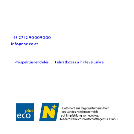
Utazással kapcsolatos információk
Kérdése van? Szívesen segítünk.
+43 2742 90009000
info@noe.co.at
Prospektusrendelés
Feliratkozás a hírlevelünkre
Impresszum
Adatvédelem
Jogi nyilatkozat
Akadálymentességi nyilatkozat