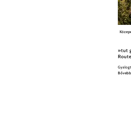
Weinvi
Közep
»tut 
Route
Gyalogt
Bőveb