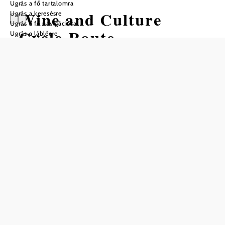
Ugrás a fő tartalomra
Wine and Culture
Ugrás a keresésre
Ugrás a fő navigációra
Cycle Route
Ugrás a láblécre
Kerékpártúra Kiindulópont: Retz
Nehézség: Nehéz
Távolság: 56,55 km
Időtartam: 3:15 óra
Szintemelkedés: 552 m
Szintcsökkenés: 552 m
Mentés a kedvencek közé