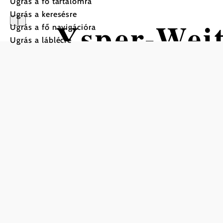
Ugrás a fő tartalomra
Ugrás a keresésre
Ysper-Wei
Ugrás a fő navigációra
Ugrás a láblécre
Etappe 3
Gyalogtúra Kiindulópont: 