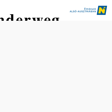
nderweg
Nehézség: Nehéz
Távolság: 18,53 km
Időtartam: 6:30 óra