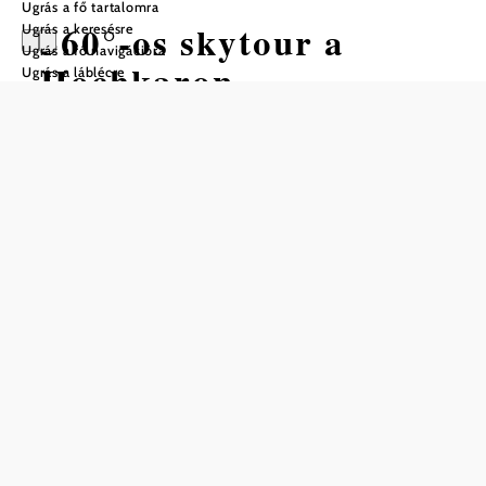
Ugrás a fő tartalomra
360°-os skytour a
Ugrás a keresésre
Ugrás a fő navigációra
Hochkaron
Ugrás a láblécre
Ajánlott időszak
J
F
M
Á
M
J
J
A
S
O
N
D
Mentés a kedvencek közé
Messzire nyíló kilátás a hegyről
2015 óta különleges élmény kiindulópontja a Hochkar
felvonójának felső állomása: a 900 m hosszú, felvonóval is