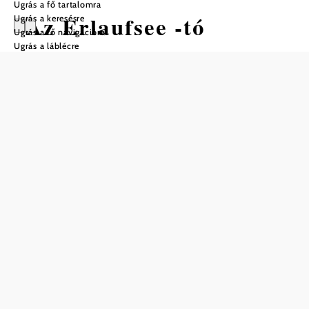
Ugrás a fő tartalomra
Az Erlaufsee -tó
Ugrás a keresésre
Ugrás a fő navigációra
Ugrás a láblécre
Ajánlott időszak
J
F
M
Á
M
J
J
A
S
O
N
D
Mentés a kedvencek közé
Türkizzöld és kristálytiszta: nem messze Mitterbachtól a
Gemeindealpe és a stájer Bürgeralpe lábánál terül el az
Erlauf-tó, Alsó-Ausztria és Stájerország határán. Csupán
kőhajításnyira van Mariazell híres zarándokhelye.
A 140 hektáros festői hegyi tó úszásra, csónakázásra,