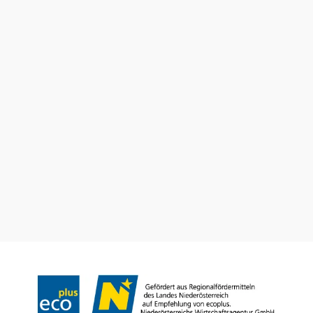
null
Utazással kapcsolatos információk
Kérdése van? Szívesen segítünk.
+43 2742 90009000
info@noe.co.at
Prospektusrendelés
Feliratkozás a hírlevelünkre
Impresszum
Adatvédelem
Jogi nyilatkozat
Akadálymentességi nyilatkozat