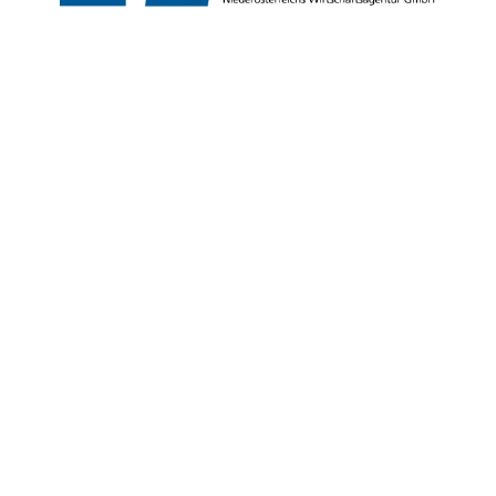
Copyright © Niederösterreich-Werbung GmbH – Offizielles Tourismus- und
Kulturportal des Landes Niederösterreich