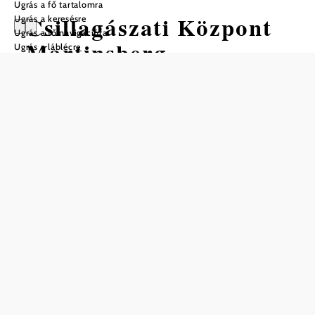
Ugrás a fő tartalomra
Csillagászati Központ
Ugrás a keresésre
Ugrás a fő navigációra
Martinsberg
Ugrás a láblécre
Ajánlott időszak
J
F
M
Á
M
J
J
A
S
O
N
D
Mentés a kedvencek közé
A Martinsbergi Csillagászati Központban különösen közel
érezzük magunkat a csillagokhoz.