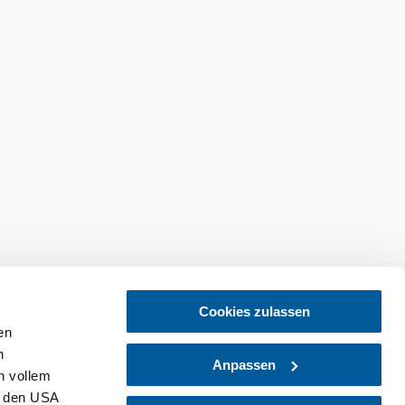
Cookies zulassen
en
endelés
Feliratkozás a hírlevelünkre
h
Anpassen
n vollem
n den USA