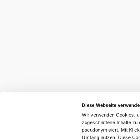
A környék felfed
Kirándulóhelyek, szállodák, túrák és még s
Keresési
10 km
20 km
sugár
null
Utazással kapcsolatos információk
Diese Webseite verwende
Kérdése van? Szívesen segítünk.
Wir verwenden Cookies, um
+43 2742 90009000
zugeschnittene Inhalte zu 
info@noe.co.at
pseudonymisiert. Mit Klic
Umfang nutzen. Diese Cook