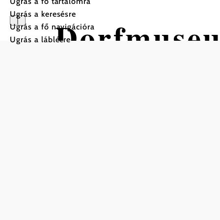
Ugrás a fő tartalomra
Ugrás a keresésre
Dorfmuseu
Ugrás a fő navigációra
Ugrás a láblécre