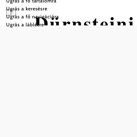
Ugrás a fő tartalomra
Ugrás a keresésre
Dürnsteini
Ugrás a fő navigációra
Ugrás a láblécre