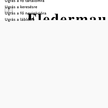
Ugrás a fő tartalomra
Ugrás a keresésre
Fledermau
Ugrás a fő navigációra
Ugrás a láblécre