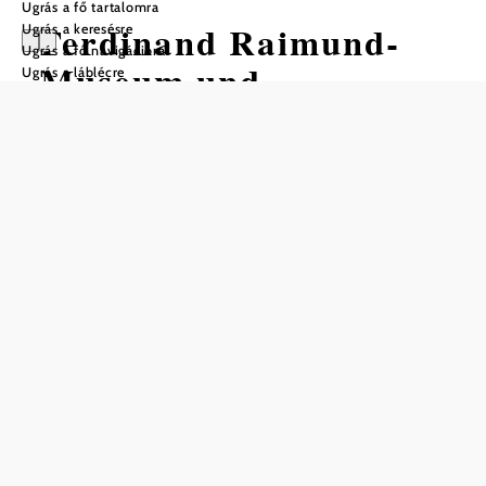
Ugrás a fő tartalomra
Ferdinand Raimund-
Ugrás a keresésre
Ugrás a fő navigációra
Museum und
Ugrás a láblécre
Gedenkstätte
Nyitvatartás
2024. július 10-től augusztus 4-ig, minden nap 17:00 és
19:30 között,
vagyis 2 órával a Gutensteini Raimund Fesztivál előadásai
előtt.
A fesztiválidőszakon kívül:
2024. májustól októberig előzetes bejelentkezés alapján
nyitva.